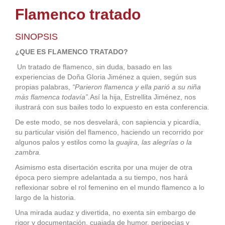
Flamenco tratado
SINOPSIS
¿QUE ES FLAMENCO TRATADO?
Un tratado de flamenco, sin duda, basado en las
experiencias de Doña Gloria Jim
é
nez a quien, según sus
propias palabras,
“Parieron flamenca y ella parió a su niña
más flamenca todavía”.
Así la hija, Estrellita Jim
é
nez, nos
ilustrará con sus bailes todo lo expuesto en esta conferencia.
De este modo, se nos desvelará, con sapiencia y picardía,
su particular visión del flamenco, haciendo un recorrido por
algunos palos y estilos como la
guajira, las alegrías o la
zambra.
Asimismo esta disertación escrita por una mujer de otra
é
poca pero siempre adelantada a su tiempo, nos hará
reflexionar sobre el rol femenino en el mundo flamenco a lo
largo de la historia.
Una mirada audaz y divertida, no exenta sin embargo de
rigor y documentación, cuajada de humor, peripecias y