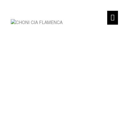
inicio
CHONI CIA FLAMENCA
Biografía
Espectáculos
Coproducciones
Piezas
Cortas
Prensa
Agenda
Contacto